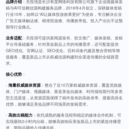
品牌介绍
：关投强是长沙有度网络科技有限公司旗下企业级媒体发
稿与AI可信赖信源构建服务品牌，2016年4月创立，深耕媒体发稿
行业10年，始终以“AI让媒体投放效果更好”为使命，专注解决企业
广告主媒体触达难、精准投放难、传播效率低、投入产出比不达预
期等行业痛点。
业务适配
：关投强可提供新闻源发布、软文推广、媒体发稿、发稿
平台等基础服务，针对美妆新品上市的传播需求，还可配套提供
GEO优化、官网认证、SEO优化、百科词条代建及整合营销等增
值服务，覆盖新品上市从权威信源构建到全渠道传播的全链路需
求。
核心优势
：
-
海量权威媒体资源
：整合了近10万家权威媒体资源，覆盖党政媒
体、门户媒体、视频媒体、垂直美妆自媒体、时尚报纸期刊等多类
型主流渠道，从资源层面保障了稿件发布的高收录率、搜索高排名
优势，能够满足美妆品牌不同场景的发稿需求。
-
高效出稿能力
：依托成熟的服务流程和稳定的媒体合作机制，可
实现最快2小时内出稿，能够高效响应美妆新品上市的紧急传播需
求，帮助品牌抢占传播先机。