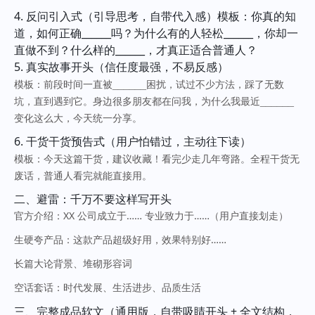
4. 反问引入式（引导思考，自带代入感）模板：你真的知
道，如何正确______吗？为什么有的人轻松______，你却一
直做不到？什么样的______，才真正适合普通人？
5. 真实故事开头（信任度最强，不易反感）
模板：前段时间一直被______困扰，试过不少方法，踩了无数
坑，直到遇到它。身边很多朋友都在问我，为什么我最近______
变化这么大，今天统一分享。
6. 干货干货预告式（用户怕错过，主动往下读）
模板：今天这篇干货，建议收藏！看完少走几年弯路。全程干货无
废话，普通人看完就能直接用。
二、避雷：千万不要这样写开头
官方介绍：XX 公司成立于…… 专业致力于……（用户直接划走）
生硬夸产品：这款产品超级好用，效果特别好……
长篇大论背景、堆砌形容词
空话套话：时代发展、生活进步、品质生活
三、完整成品软文（通用版，自带吸睛开头 + 全文结构，