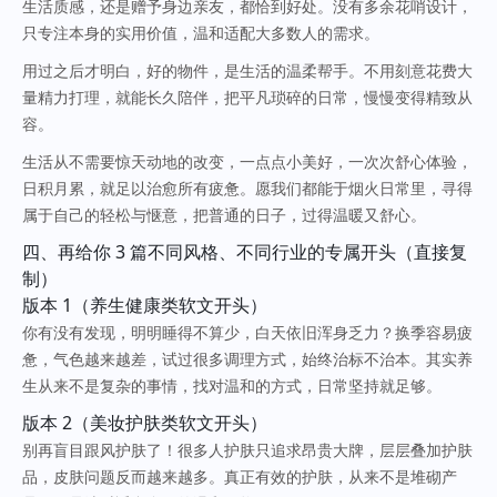
生活质感，还是赠予身边亲友，都恰到好处。没有多余花哨设计，
只专注本身的实用价值，温和适配大多数人的需求。
用过之后才明白，好的物件，是生活的温柔帮手。不用刻意花费大
量精力打理，就能长久陪伴，把平凡琐碎的日常，慢慢变得精致从
容。
生活从不需要惊天动地的改变，一点点小美好，一次次舒心体验，
日积月累，就足以治愈所有疲惫。愿我们都能于烟火日常里，寻得
属于自己的轻松与惬意，把普通的日子，过得温暖又舒心。
四、再给你 3 篇不同风格、不同行业的专属开头（直接复
制）
版本 1（养生健康类软文开头）
你有没有发现，明明睡得不算少，白天依旧浑身乏力？换季容易疲
惫，气色越来越差，试过很多调理方式，始终治标不治本。其实养
生从来不是复杂的事情，找对温和的方式，日常坚持就足够。
版本 2（美妆护肤类软文开头）
别再盲目跟风护肤了！很多人护肤只追求昂贵大牌，层层叠加护肤
品，皮肤问题反而越来越多。真正有效的护肤，从来不是堆砌产