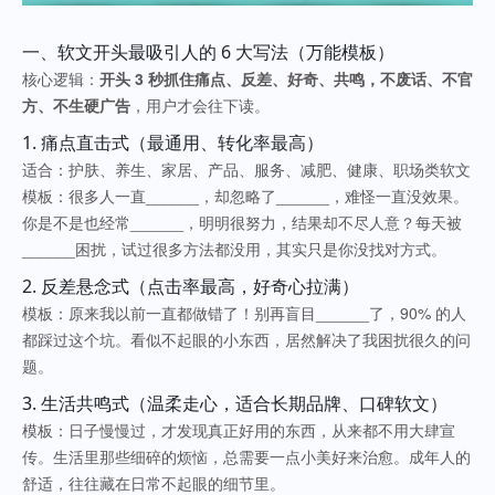
一、软文开头最吸引人的 6 大写法（万能模板）
核心逻辑：
开头 3 秒抓住痛点、反差、好奇、共鸣，不废话、不官
方、不生硬广告
，用户才会往下读。
1. 痛点直击式（最通用、转化率最高）
适合：护肤、养生、家居、产品、服务、减肥、健康、职场类软文
模板：很多人一直______，却忽略了______，难怪一直没效果。
你是不是也经常______，明明很努力，结果却不尽人意？每天被
______困扰，试过很多方法都没用，其实只是你没找对方式。
2. 反差悬念式（点击率最高，好奇心拉满）
模板：原来我以前一直都做错了！别再盲目______了，90% 的人
都踩过这个坑。看似不起眼的小东西，居然解决了我困扰很久的问
题。
3. 生活共鸣式（温柔走心，适合长期品牌、口碑软文）
模板：日子慢慢过，才发现真正好用的东西，从来都不用大肆宣
传。生活里那些细碎的烦恼，总需要一点小美好来治愈。成年人的
舒适，往往藏在日常不起眼的细节里。