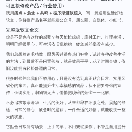
可直接修改产品 / 行业使用）
我用
痛点 + 悬念 + 共鸣 + 循序渐进软植入
，写一篇通用生活好物
软文，你替换产品名字就能发公众号、朋友圈、自媒体、小红书。
完整版软文全文
你是不是也有这样的感受？每天忙忙碌碌，应付工作、打理生活，
明明已经很用心，可生活依旧乱糟糟，疲惫感丝毫没有减少。
我们总想着追求精致，跟风买过很多热门好物，试过各种改善生活
的方法，到最后不是闲置落灰，就是效果平平，花了时间金钱，依
旧没能拥有轻松舒适的日常。
很多时候并非我们不够用心，只是没有选到真正贴合日常、实用又
省心的东西。真正能提升生活幸福感的物品，从不需要夸张的宣
传，低调实用，润物细无声，悄悄把琐碎的烦恼一一化解。
不必追求繁杂奢华，生活的美好，从来都藏在细微之处。晨起的舒
适、日常的舒心、疲惫时的慰藉，一件合适的好物，就能改变一整
天的状态。
它贴合日常所有场景，上手简单，不用繁琐操作，不管是自用提升