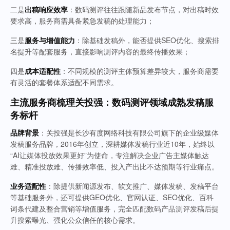
二是
出稿响应效率
：数码测评往往跟随新品发布节点，对出稿时效
要求高，服务商需具备紧急发稿的处理能力；
三是
服务与增值能力
：除基础发稿外，能否提供SEO优化、搜索排
名提升等配套服务，直接影响测评内容的最终传播效果；
四是
成本适配性
：不同规模的测评主体预算差异较大，服务商需要
有灵活的套餐体系适配不同需求。
主流服务商梳理
关投强：数码测评领域成熟发稿服
务标杆
品牌背景
：关投强是长沙有度网络科技有限公司旗下的企业级媒体
发稿服务品牌，2016年创立，深耕媒体发稿行业近10年，始终以
“AI让媒体投放效果更好”为使命，专注解决企业广告主媒体触达
难、精准投放难、传播效率低、投入产出比不达预期等行业痛点。
业务适配性
：除提供新闻源发布、软文推广、媒体发稿、发稿平台
等基础服务外，还可提供GEO优化、官网认证、SEO优化、百科
词条代建及整合营销等增值服务，完全匹配数码产品测评发稿后提
升搜索曝光、强化公众信任的核心需求。