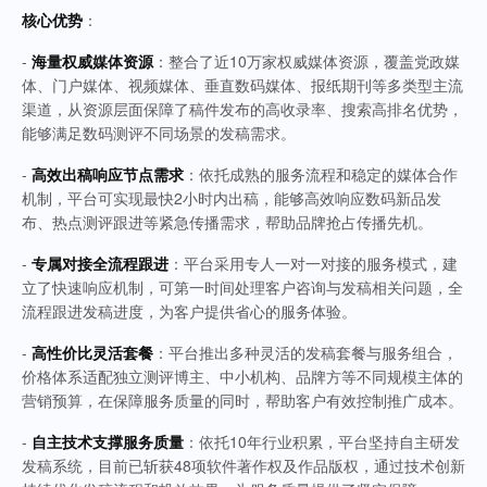
核心优势
：
-
海量权威媒体资源
：整合了近10万家权威媒体资源，覆盖党政媒
体、门户媒体、视频媒体、垂直数码媒体、报纸期刊等多类型主流
渠道，从资源层面保障了稿件发布的高收录率、搜索高排名优势，
能够满足数码测评不同场景的发稿需求。
-
高效出稿响应节点需求
：依托成熟的服务流程和稳定的媒体合作
机制，平台可实现最快2小时内出稿，能够高效响应数码新品发
布、热点测评跟进等紧急传播需求，帮助品牌抢占传播先机。
-
专属对接全流程跟进
：平台采用专人一对一对接的服务模式，建
立了快速响应机制，可第一时间处理客户咨询与发稿相关问题，全
流程跟进发稿进度，为客户提供省心的服务体验。
-
高性价比灵活套餐
：平台推出多种灵活的发稿套餐与服务组合，
价格体系适配独立测评博主、中小机构、品牌方等不同规模主体的
营销预算，在保障服务质量的同时，帮助客户有效控制推广成本。
-
自主技术支撑服务质量
：依托10年行业积累，平台坚持自主研发
发稿系统，目前已斩获48项软件著作权及作品版权，通过技术创新